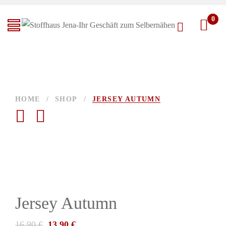
0
HOME
/
SHOP
/
JERSEY AUTUMN
Jersey Autumn
16,90
€
13,90
€