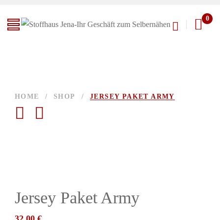
0
HOME
/
SHOP
/
JERSEY PAKET ARMY
Jersey Paket Army
32,00
€