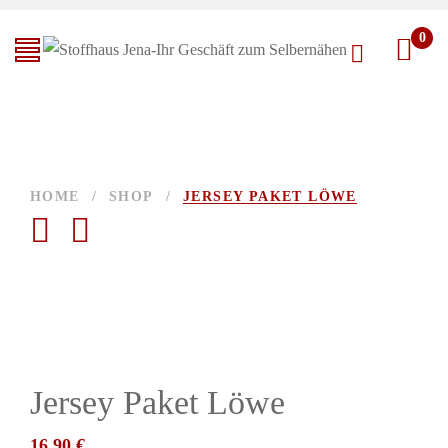
0
HOME
/
SHOP
/
JERSEY PAKET LÖWE
Jersey Paket Löwe
16,90
€