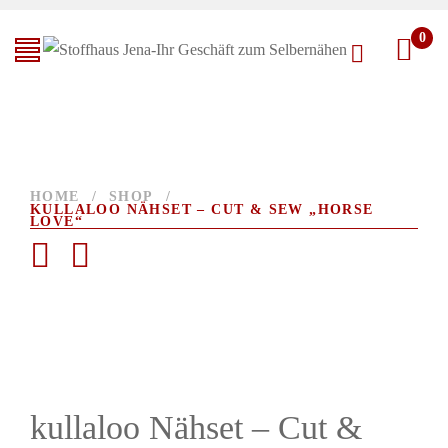
0
HOME
/
SHOP
/
KULLALOO NÄHSET – CUT & SEW „HORSE
LOVE“
kullaloo Nähset – Cut &