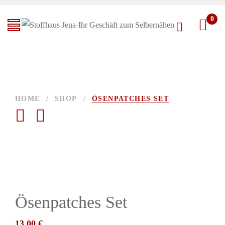
0
HOME
/
SHOP
/
ÖSENPATCHES SET
Ösenpatches Set
13,00
€