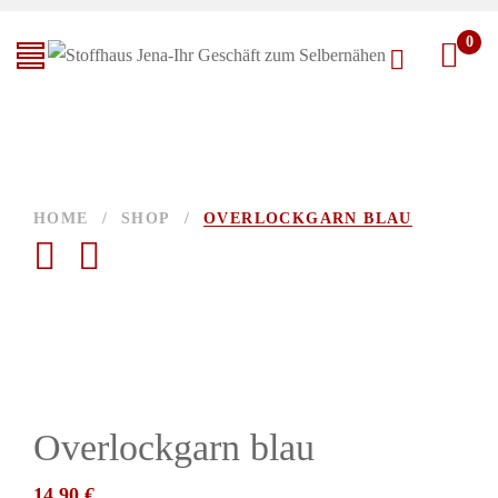
0
HOME
/
SHOP
/
OVERLOCKGARN BLAU
Overlockgarn blau
14,90
€