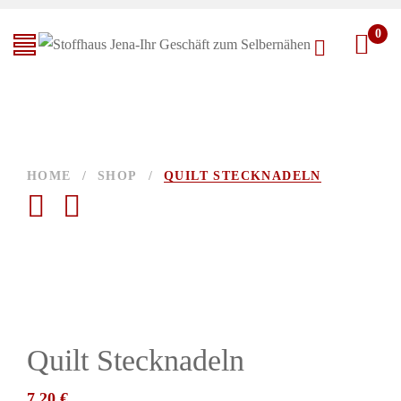
0
HOME
/
SHOP
/
QUILT STECKNADELN
Quilt Stecknadeln
7,20
€