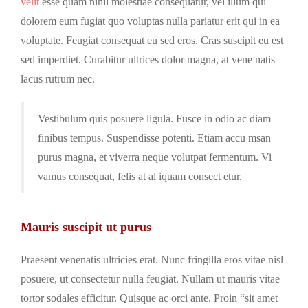
velit
esse quam nihil molestiae consequatur, vel illum qui
dolorem eum fugiat quo voluptas nulla pariatur erit qui in ea
voluptate. Feugiat consequat eu sed eros. Cras suscipit eu est
sed imperdiet. Curabitur ultrices dolor magna, at vene natis
lacus rutrum nec.
Vestibulum quis posuere ligula. Fusce in odio ac diam
finibus tempus. Suspendisse potenti. Etiam accu msan
purus magna, et viverra neque volutpat fermentum. Vi
vamus consequat, felis at al iquam consect etur.
Mauris suscipit ut purus
Praesent venenatis ultricies erat. Nunc fringilla eros vitae nisl
posuere, ut consectetur nulla feugiat. Nullam ut mauris vitae
tortor sodales efficitur. Quisque ac orci ante. Proin “sit amet